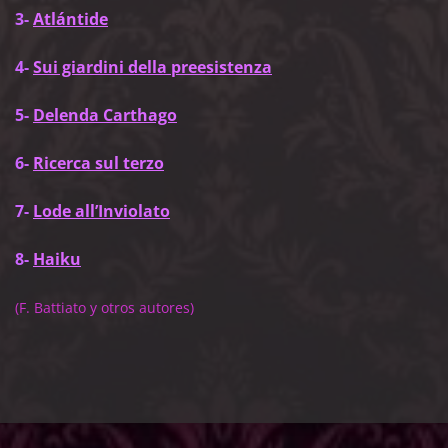
3-
Atlántide
4-
Sui giardini della preesistenza
5-
Delenda Carthago
6-
Ricerca sul terzo
7-
Lode all’Inviolato
8-
Haiku
(F. Battiato y otros autores)