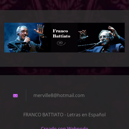
merville
8@hotmai
l.com
FRANCO BATTIATO - Letras en Español
Creado con Webnode