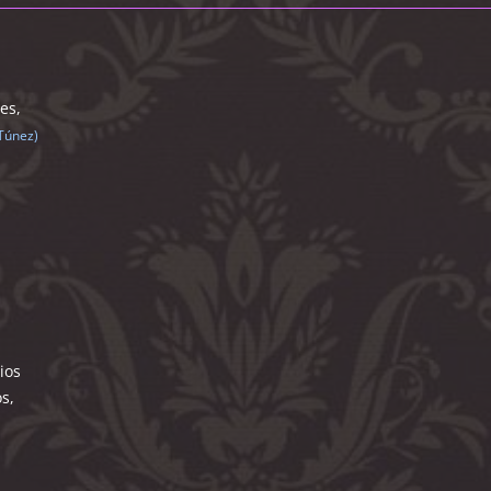
es,
 Túnez)
ios
s,