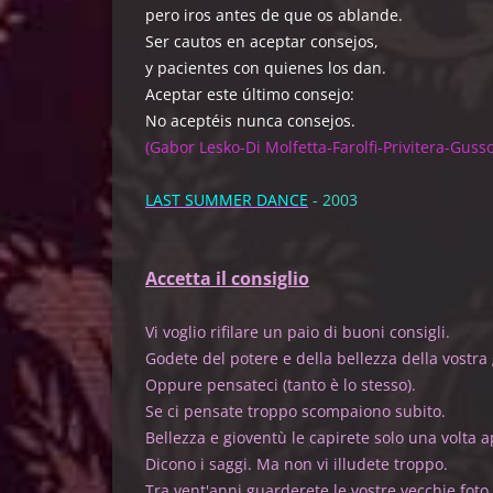
pero iros antes de que os ablande.
Ser cautos en aceptar consejos,
y pacientes con quienes los dan.
Aceptar este último consejo:
No aceptéis nunca consejos.
(Gabor Lesko-Di Molfetta-Farolfi-Privitera-Gus
LAST SUMMER DANCE
- 2003
Accetta il consiglio
Vi voglio rifilare un paio di 
Godete del potere e della bellezza della vostra
Oppure pensateci (tanto 
Se ci pensate troppo scomp
Bellezza e gioventù le capirete solo u
Dicono i saggi. Ma non vi il
Tra vent'anni guarderete le vostre vecchie foto