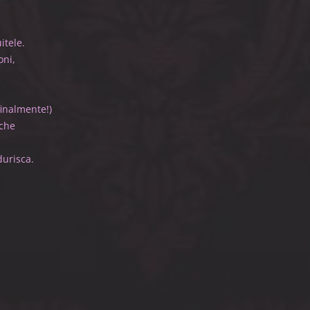
 la bocca.
O lui o me.
ma non eseguitele.
ate le istruzioni,
inali.
ostri genitori.
nno... (finalmente!)
tanze geografiche
i vita.
a che vi indurisca.
.......
 rammollisca.
re consigli,
i dispensa.
 consiglio:
onsigli.