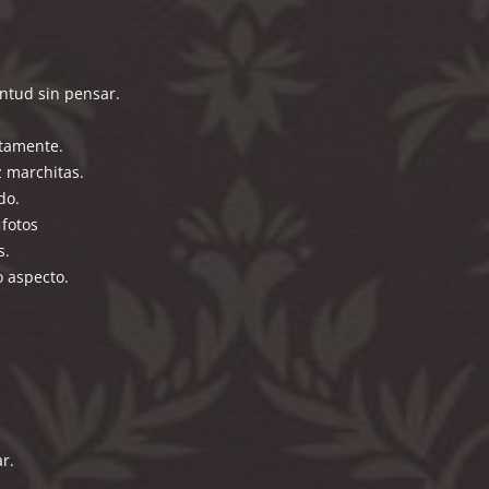
entud sin pensar.
tamente.
z marchitas.
do.
 fotos
s.
o aspecto.
r.