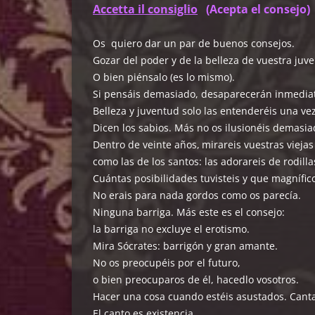
Accetta il consiglio
(
Acepta el consejo)
Os quiero dar un par de buenos consejos.
Gozar del poder y de la belleza de vuestra juv
O bien piénsalo (es lo mismo).
Si pensáis demasiado, desaparecerán inmedia
Belleza y juventud solo las entenderéis una ve
Dicen los sabios. Más no os ilusionéis demasia
Dentro de veinte años,
mirareis vuestras
viejas
como las de los santos: las adorareis de rodilla
Cuántas posibilidades tuvisteis y que magnífic
No erais para nada gordos como os parecía.
Ninguna barriga. Más este es el consejo:
la barriga no excluye el erotismo.
Mira Sócrates: barrigón y gran amante.
No os preocupéis por el futuro,
o bien preocuparos de él, hacedlo vosotros.
Hacer una cosa cuando estéis asustados. Canta
El canto es existencia.