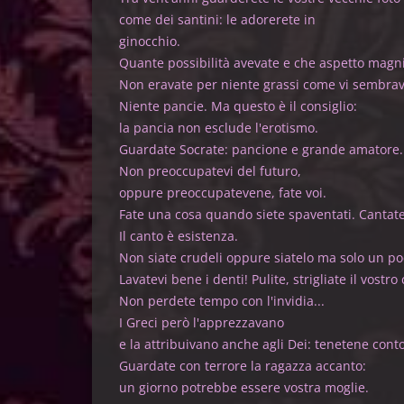
come dei santini: le adorerete in
ginocchi
Quante possibilità avevate e che a
Non eravate per niente grassi c
Niente pancie. Ma questo è 
la pancia non esclude 
Guardate Socrate: pancione e 
Non preoccupatevi d
oppure preoccupatevene
Fate una cosa quando siete spav
Il canto è esi
Non siate crudeli oppure siatelo m
Lavatevi bene i denti! Pulite, strigliat
Non perdete tempo con 
I Greci però l'app
e la attribuivano anche agli Dei
Guardate con terrore la ra
un giorno potrebbe essere 