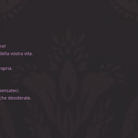
 con orrore
accanto a voi:
vostro marito!
i che ricevete.
a non tutti.
iaciuto di più.
more. Che ridere!
fare della vostra vita.
i che conosco,
are della propria.
dopo.
 forse no.
vorziare: pensateci.
i modi che desiderate.
uello...
te!
vete per farlo
sa vostra.
arathustra"