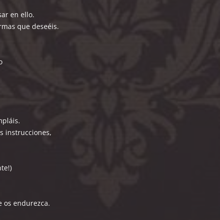
ar en ello.
ormas que deseéis.
o
mpláis.
s instrucciones,
te!)
ue os endurezca.