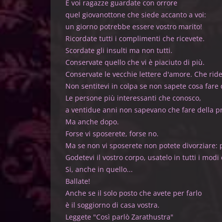
E voi ragazze guardate
quel giovanottone che siede 
un giorno potrebbe essere 
Ricordate tutti i compliment
Scordate gli insulti m
Conservate quello che vi è p
Conservate le vecchie lettere d'a
Non sentitevi in colpa se non sapete cosa 
Le persone più interessant
a ventidue anni non sapevano che f
Ma anche 
Forse vi sposerete,
Ma se non vi sposerete non potete di
Godetevi il vostro corpo, usatelo in tutti 
Si, anche in q
Balla
Anche se il solo posto che a
è il soggiorno di ca
Leggete "Così parlò Z