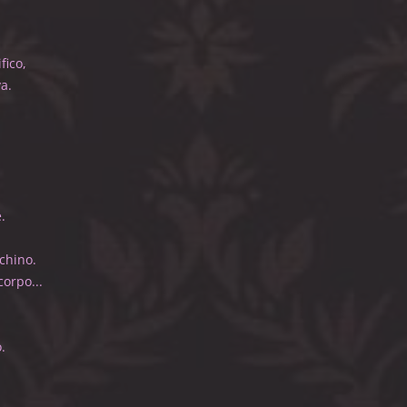
o.
spetto magnifico,
ome vi sembrava.
il consiglio:
l'erotismo.
grande amatore.
el futuro,
, fate voi.
entati. Cantate.
stenza.
a solo un pochino.
e il vostro corpo...
l'invidia...
rezzavano
: tenetene conto.
gazza accanto:
vostra moglie.