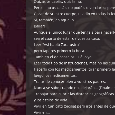
Quizás os caséis, quizás no.
Pero si no os casáis no podéis divorciaros: pens
Gozar de vuestro cuerpo, usadlo en todas la f
Si, también, en aquello...
Bailar!
Aunque el único lugar que tengáis para hacerl
sea el cuarto de estar de vuestra casa.
Leer "Así habló Zaratustra"
pero taparos primero la boca.
También el da consejos. O él o yo.
Leer todo tipo de instrucciones, más no las cu
Hacerlo con los medicamentos: tirar primero la
luego los medicamentos.
Tratar de conocer bien a vuestros padres.
Nunca se sabe cuando nos dejarán... (Finalmen
Trabajar para cubrir las distancias geográficas
y los estilos de vida.
Vivir en Canicattì (Sicilia) pero iros antes de q
Vivir en...