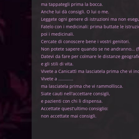
ma tappategli prima
Anche lui dà consigli. 
Leggete ogni genere di istruzioni 
Fatelo con i medicinali: prima butt
poi i medic
Cercate di conoscere bene i v
Non potete sapere quando se ne andra
Datevi da fare per colmare le dis
e gli stili d
Vivete a Canicattì ma lasciatela prim
Vivete a .....
ma lasciatela prima che vi
Siate cauti nell'accetta
e pazienti con chi l
Accettate quest'ultimo
non accettate mai c