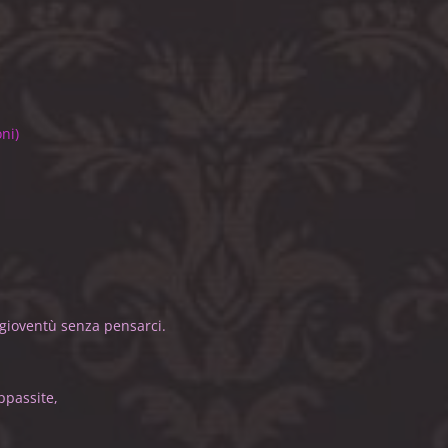
soni)
buoni consigli.
 gioventù senza pensarci.
è lo stesso).
aiono subito.
na volta appassite,
ludete troppo.