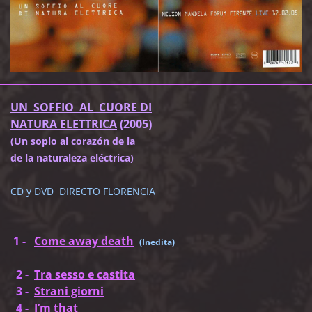
UN SOFFIO AL CUORE DI
NATURA ELETTRICA
(2005)
(Un soplo al corazón de la
de la naturaleza eléctrica)
CD y DVD DIRECTO FLORENCIA
1 -
Come away death
(Inedita)
2 -
Tra sesso e castita
3 -
Strani giorni
4 -
I’m that