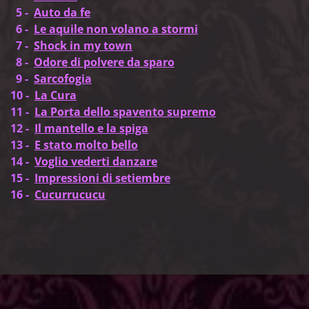
5 -
Auto da fe
6 -
Le aquile non volano a stormi
7 -
Shock in my town
8 -
Odore di polvere da sparo
9 -
Sarcofogia
10 -
La Cura
11 -
La Porta dello spavento supremo
12 -
Il mantello e la spiga
13 -
E stato molto bello
14 -
Voglio vederti danzare
15 -
Impressioni di setiembre
16 -
Cucurrucucu