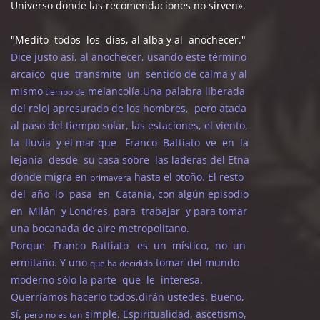
Universo donde las recomendaciones no sirven».
"Medito todos los días, al alba y al anochecer."
Dice justo así, al anochecer, usando este término
arcaico que transmite un sentido de calma y al
mismo
melancolía.Una palabra liberada
tiempo de
del reloj apresurado de los hombres, pero atada
al paso del tiempo solar, las estaciones, el viento,
la lluvia y el mar que Franco Battiato ve en la
lejanía desde su casa sobre las laderas del Etna
donde migra en
hasta el otoño. El resto
primavera
del año lo pasa en Catania, con algún episodio
en Milán y Londres, para trabajar y para tomar
una bocanada de aire metropolitano.
Porque Franco Battiato es un místico, no un
ermitaño. Y uno
tomar del mundo
que ha decidido
moderno sólo la parte que le interesa.
Querríamos hacerlo todos,dirán ustedes. Bueno,
sí,
simple. Espiritualidad, ascetismo,
pero
no es tan