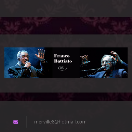
merville
8@hotmai
l.com