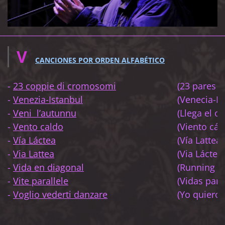
V
CANCIONES POR ORDEN ALFABÉTICO
-
23 coppie di cromosomi
(23 pares
-
Venezia-Istanbul
(Veneci
-
Veni l’autunnu
(Llega
-
Vento caldo
(Vient
-
Vía Láctea
(Vía Lattea)
-
Via Lattea
(Via 
-
Vida en diagonal
(Running ag
-
Vite parallele
(Vidas 
-
Voglio vederti danzare
(Yo quiero