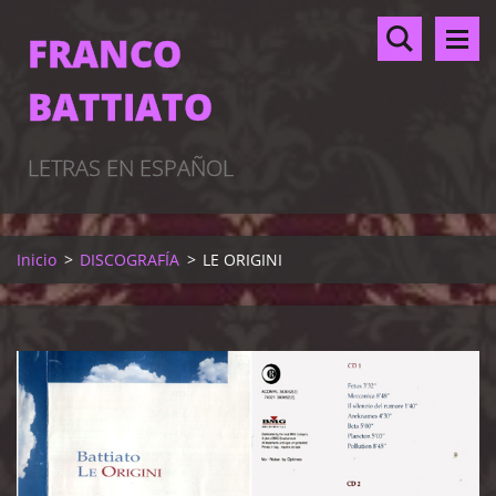
FRANCO
BATTIATO
LETRAS EN ESPAÑOL
Inicio
>
DISCOGRAFÍA
>
LE ORIGINI