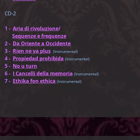
CD-2
1 -
Aria di rivoluzione
/
Sequenze e frequenze
2 -
Da Oriente a Occidente
3 -
Rien ne va plus
(Instrumental)
4 -
Propiedad prohibida
(Instrumental)
5 -
No u turn
6 -
I Cancelli della memoria
(Instrumental)
7 -
Ethika fon ethica
(Instrumental)