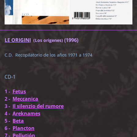
LE ORIGINI
(1996)
(Los origenes)
C.D. Recopilatorio de los años 1971 a 1974
CD-1
1 -
Fetus
2 -
Meccanica
3 -
Il silenzio del rumore
4 -
Areknames
5 -
Beta
6 -
Plancton
7 -
Pollutión